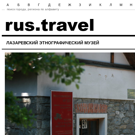
А
Б
В
Г
Д
Е
Ж
З
И
К
Л
М
Н
поиск города, региона по алфавиту
ЛАЗАРЕВСКИЙ ЭТНОГРАФИЧЕСКИЙ МУЗЕЙ